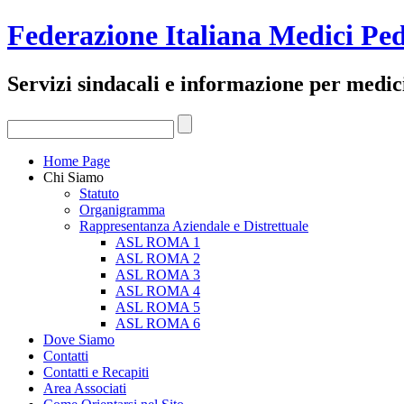
Federazione Italiana Medici Ped
Servizi sindacali e informazione per medici
Home Page
Chi Siamo
Statuto
Organigramma
Rappresentanza Aziendale e Distrettuale
ASL ROMA 1
ASL ROMA 2
ASL ROMA 3
ASL ROMA 4
ASL ROMA 5
ASL ROMA 6
Dove Siamo
Contatti
Contatti e Recapiti
Area Associati