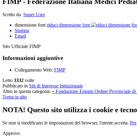
FIMP - Federazione Italiana Medici Pedia
Scritto da
Super User
dimensione font
riduci dimensione font
Stampa
Email
Sito Ufficiale FIMP
Informazioni aggiuntive
Collegamento Web:
FIMP
Letto
3332
volte
Pubblicato in
Siti di Interesse Istituzionale
Altro in questa categoria:
« Fondazione Enpam
Ordine Provinciale d
Torna in alto
NOTA! Questo sito utilizza i cookie e tecnol
Se non si modificano le impostazioni del browser, l'utente accetta.
Per
Approvo