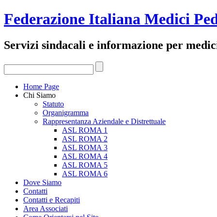
Federazione Italiana Medici Ped
Servizi sindacali e informazione per medici
Home Page
Chi Siamo
Statuto
Organigramma
Rappresentanza Aziendale e Distrettuale
ASL ROMA 1
ASL ROMA 2
ASL ROMA 3
ASL ROMA 4
ASL ROMA 5
ASL ROMA 6
Dove Siamo
Contatti
Contatti e Recapiti
Area Associati