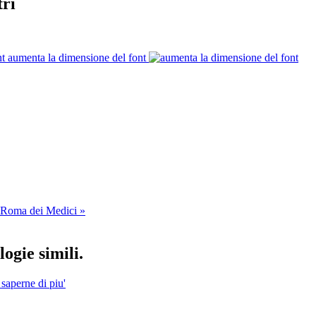
tri
aumenta la dimensione del font
i Roma dei Medici »
ogie simili.
 saperne di piu'