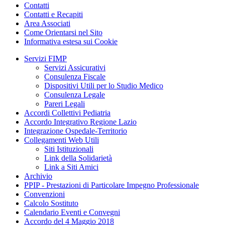
Contatti
Contatti e Recapiti
Area Associati
Come Orientarsi nel Sito
Informativa estesa sui Cookie
Servizi FIMP
Servizi Assicurativi
Consulenza Fiscale
Dispositivi Utili per lo Studio Medico
Consulenza Legale
Pareri Legali
Accordi Collettivi Pediatria
Accordo Integrativo Regione Lazio
Integrazione Ospedale-Territorio
Collegamenti Web Utili
Siti Istituzionali
Link della Solidarietà
Link a Siti Amici
Archivio
PPIP - Prestazioni di Particolare Impegno Professionale
Convenzioni
Calcolo Sostituto
Calendario Eventi e Convegni
Accordo del 4 Maggio 2018