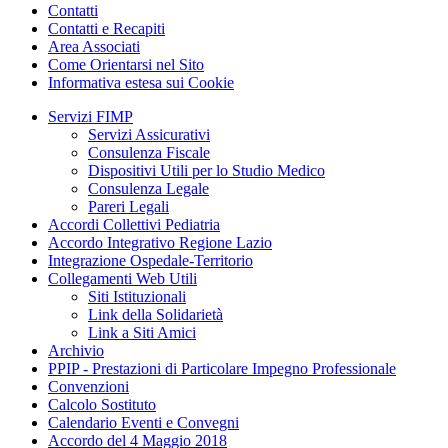
Contatti
Contatti e Recapiti
Area Associati
Come Orientarsi nel Sito
Informativa estesa sui Cookie
Servizi FIMP
Servizi Assicurativi
Consulenza Fiscale
Dispositivi Utili per lo Studio Medico
Consulenza Legale
Pareri Legali
Accordi Collettivi Pediatria
Accordo Integrativo Regione Lazio
Integrazione Ospedale-Territorio
Collegamenti Web Utili
Siti Istituzionali
Link della Solidarietà
Link a Siti Amici
Archivio
PPIP - Prestazioni di Particolare Impegno Professionale
Convenzioni
Calcolo Sostituto
Calendario Eventi e Convegni
Accordo del 4 Maggio 2018