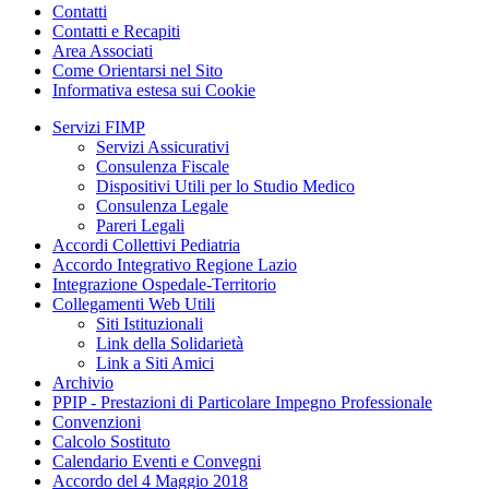
Contatti
Contatti e Recapiti
Area Associati
Come Orientarsi nel Sito
Informativa estesa sui Cookie
Servizi FIMP
Servizi Assicurativi
Consulenza Fiscale
Dispositivi Utili per lo Studio Medico
Consulenza Legale
Pareri Legali
Accordi Collettivi Pediatria
Accordo Integrativo Regione Lazio
Integrazione Ospedale-Territorio
Collegamenti Web Utili
Siti Istituzionali
Link della Solidarietà
Link a Siti Amici
Archivio
PPIP - Prestazioni di Particolare Impegno Professionale
Convenzioni
Calcolo Sostituto
Calendario Eventi e Convegni
Accordo del 4 Maggio 2018